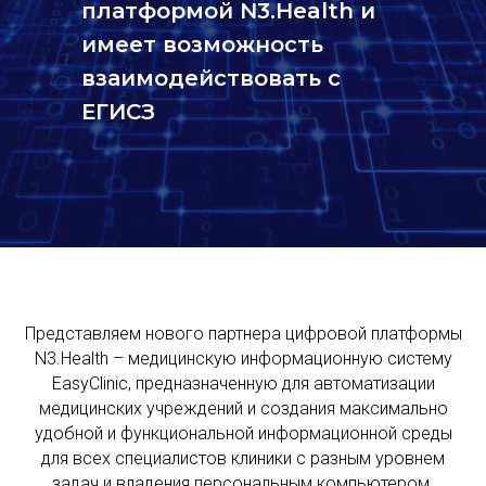
платформой N3.Health и
имеет возможность
взаимодействовать с
ЕГИСЗ
Представляем нового партнера цифровой платформы
N3.Health – медицинскую информационную систему
EasyClinic, предназначенную для автоматизации
медицинских учреждений и создания максимально
удобной и функциональной информационной среды
для всех специалистов клиники с разным уровнем
задач и владения персональным компьютером.