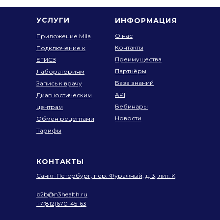
УСЛУГИ
ИНФОРМАЦИЯ
О нас
Приложение Mila
Контакты
Подключение к
Преимущества
ЕГИСЗ
Партнёры
Лабораториям
База знаний
Запись к врачу
API
Диагностическим
Вебинары
центрам
Новости
Обмен рецептами
Тарифы
КОНТАКТЫ
Санкт-Петербург, пер. Фуражный,
д. 3, лит. K
b2b@n3health.ru
+7(812)670-45-63