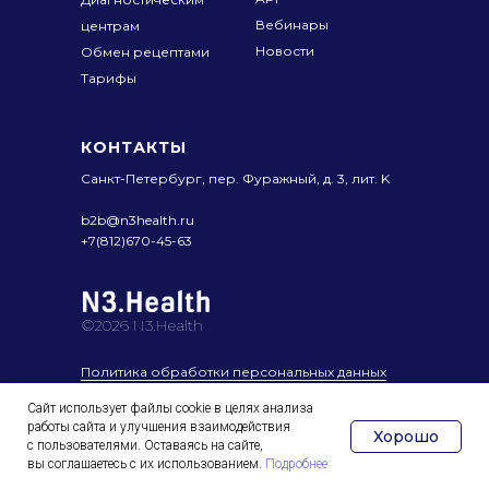
Вебинары
центрам
Новости
Обмен рецептами
Тарифы
КОНТАКТЫ
Санкт-Петербург, пер. Фуражный,
д. 3, лит. K
b2b@n3health.ru
+7(812)670-45-63
©2026 N3.Health
Политика обработки персональных данных
Сайт использует файлы cookie в целях анализа
Результаты оценки условий труда
работы сайта и улучшения взаимодействия
Хорошо
с пользователями. Оставаясь на сайте,
Раскрытие информации согласно Приказу
вы соглашаетесь с их использованием.
Подробнее
Минцифры России от 02.06.2025 № 511